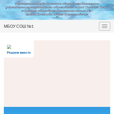
МБОУ СОШ №1
Вкл/
выкл
нави
Решаем вместе