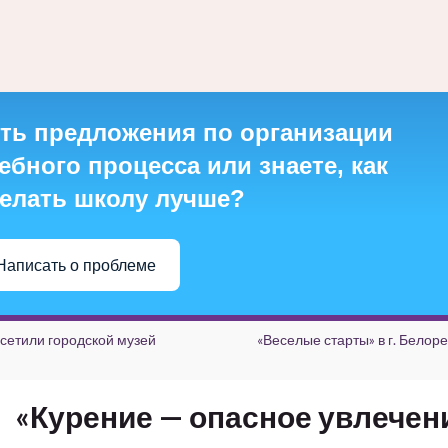
ть предложения по организации
ебного процесса или знаете, как
елать школу лучше?
Написать о проблеме
сетили городской музей
«Веселые старты» в г. Белоре
«Курение — опасное увлечени