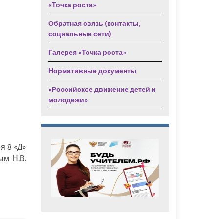
«Точка роста»
Обратная связь (контакты,
социальные сети)
Галерея «Точка роста»
Нормативные документы
«Российское движение детей и
молодежи»
я 8 «Д»
ым Н.В.