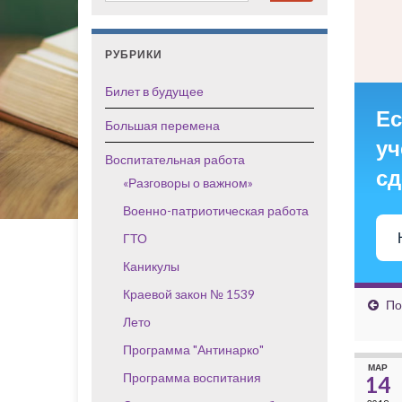
РУБРИКИ
Билет в будущее
Ес
Большая перемена
уч
Воспитательная работа
сд
«Разговоры о важном»
Военно-патриотическая работа
ГТО
Каникулы
Краевой закон № 1539
По
Лето
Программа "Антинарко"
МАР
Программа воспитания
14