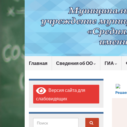
Главная
Сведения об ОО
ГИА
Версия сайта для
Решае
слабовидящих
Search for: