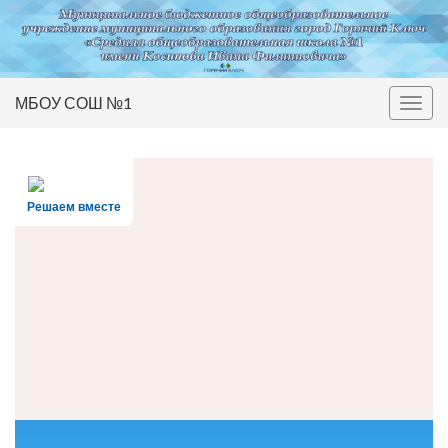
МБОУ СОШ №1
Вкл/
выкл
нави
Решаем вместе