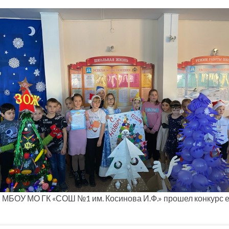
 в МБОУ МО ГК «СОШ №1 им. Косинова И.Ф.» прошел конкурс 