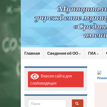
Главная
Сведения об ОО
ГИА
Версия сайта для
Решае
слабовидящих
Search for: