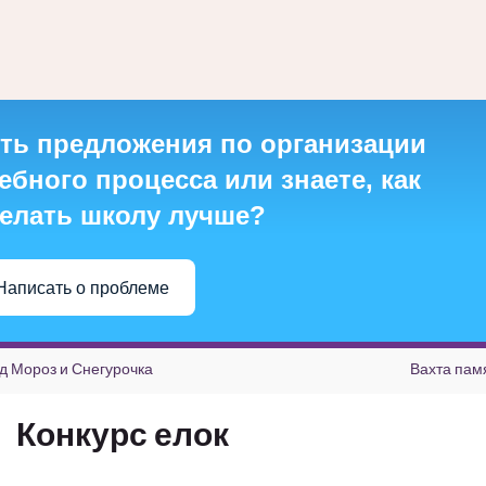
ть предложения по организации
ебного процесса или знаете, как
елать школу лучше?
Написать о проблеме
д Мороз и Снегурочка
Вахта пам
Конкурс елок