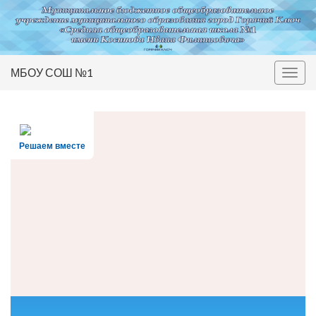
МБОУ СОШ №1
Вкл/
выкл
нави
Решаем вместе