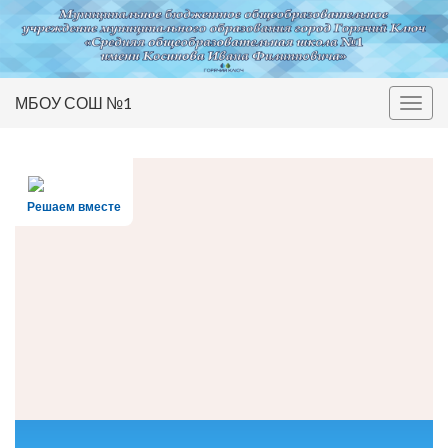
МБОУ СОШ №1
Вкл/
выкл
нави
Решаем вместе