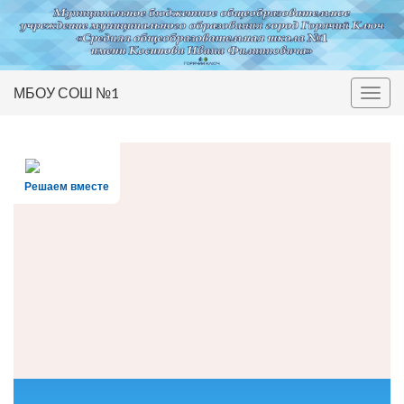
МБОУ СОШ №1
Вкл/
выкл
нави
Решаем вместе