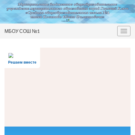
МБОУ СОШ №1
Вкл/
выкл
нави
Решаем вместе