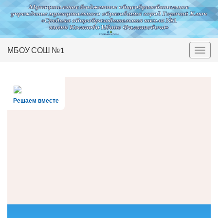
МБОУ СОШ №1
Вкл/
выкл
нави
Решаем вместе