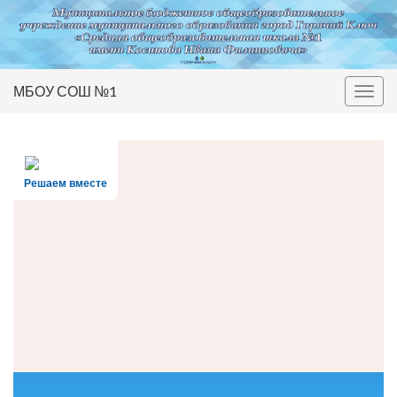
МБОУ СОШ №1
Вкл/
выкл
нави
Решаем вместе