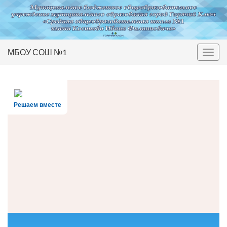
МБОУ СОШ №1
Вкл/
выкл
нави
Решаем вместе