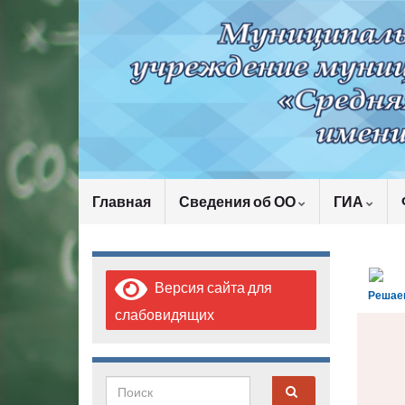
Главная
Сведения об ОО
ГИА
Версия сайта для
Решае
слабовидящих
Search for: