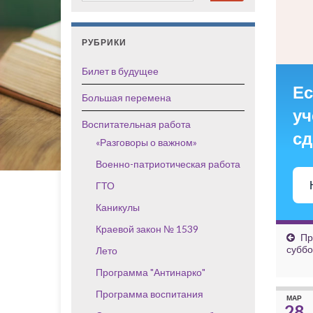
РУБРИКИ
Билет в будущее
Ес
Большая перемена
уч
Воспитательная работа
сд
«Разговоры о важном»
Военно-патриотическая работа
ГТО
Каникулы
Краевой закон № 1539
Пр
суббо
Лето
Программа "Антинарко"
Программа воспитания
МАР
28