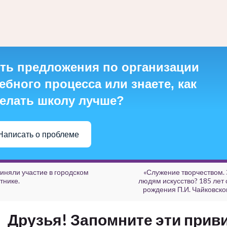
ть предложения по организации
ебного процесса или знаете, как
елать школу лучше?
Написать о проблеме
иняли участие в городском
«Служение творчеством.
тнике.
людям искусство? 185 лет 
рождения П.И. Чайковског
Друзья! Запомните эти прив