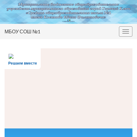
МБОУ СОШ №1
Вкл/
выкл
нави
Решаем вместе