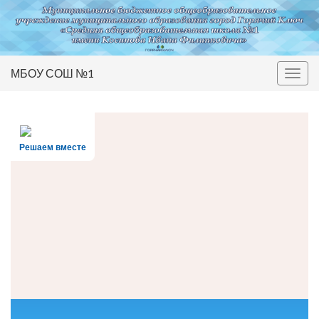
МБОУ СОШ №1
Вкл/
выкл
нави
Решаем вместе