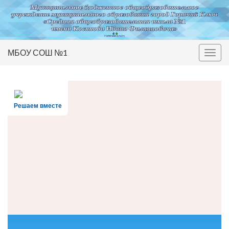
МБОУ СОШ №1
Вкл/
выкл
нави
Решаем вместе