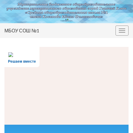
МБОУ СОШ №1
Вкл/
выкл
нави
Решаем вместе