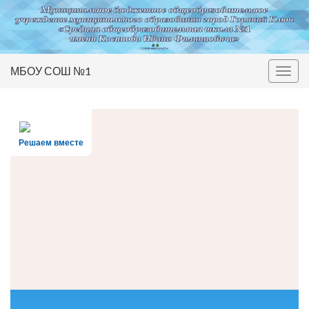
МБОУ СОШ №1
Вкл/
выкл
нави
Решаем вместе