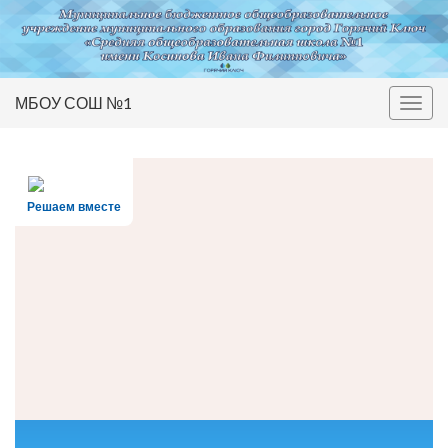
МБОУ СОШ №1
Вкл/
выкл
нави
Решаем вместе