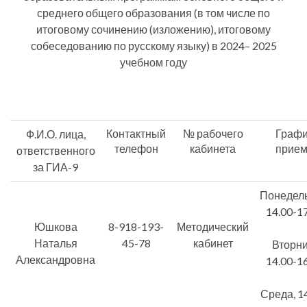
среднего общего образования (в том числе по
итоговому сочинению (изложению), итоговому
собеседованию по русскому языку) в 2024– 2025
учебном году
Контактный
№ рабочего
Графи
Ф.И.О. лица,
телефон
кабинета
прие
ответственного
за ГИА-9
Понедель
14.00-1
Юшкова
8-918-193-
Методический
Наталья
45-78
кабинет
Вторни
Александровна
14.00-1
Среда, 1