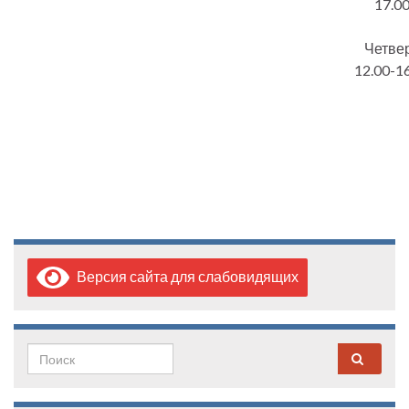
17.0
Четвер
12.00-1
Версия сайта для слабовидящих
Search for: