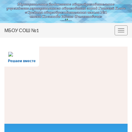
МБОУ СОШ №1
Вкл/
выкл
нави
Решаем вместе