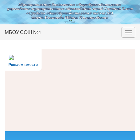
МБОУ СОШ №1
Вкл/
выкл
нави
Решаем вместе