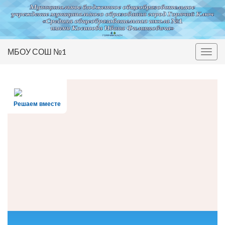
МБОУ СОШ №1
Вкл/
выкл
нави
Решаем вместе