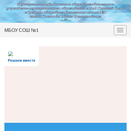
МБОУ СОШ №1
Вкл/
выкл
нави
Решаем вместе