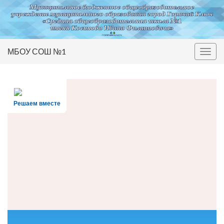
МБОУ СОШ №1
Вкл/
выкл
нави
Решаем вместе