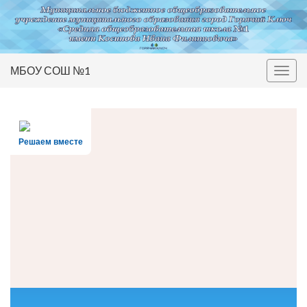
МБОУ СОШ №1
Вкл/
выкл
нави
Решаем вместе