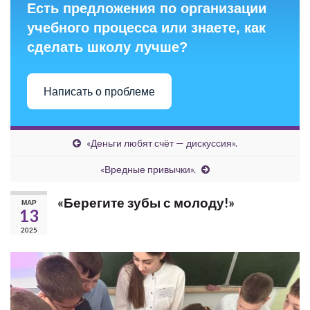
Есть предложения по организации
учебного процесса или знаете, как
сделать школу лучше?
Написать о проблеме
«Деньги любят счёт — дискуссия».
«Вредные привычки».
«Берегите зубы с молоду!»
МАР
13
2025