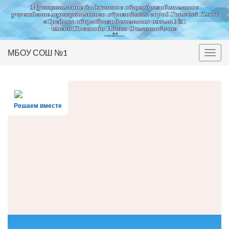
МБОУ СОШ №1
Вкл/
выкл
нави
Решаем вместе