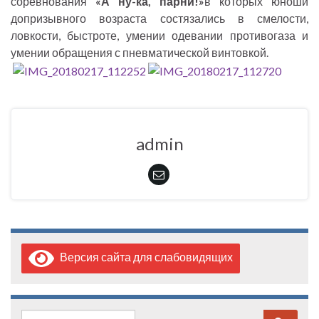
соревнования
«А ну-ка, парни!»
в которых юноши
допризывного возраста состязались в смелости,
ловкости, быстроте, умении одевании противогаза и
умении обращения с пневматической винтовкой.
admin
Версия сайта для слабовидящих
Search for: