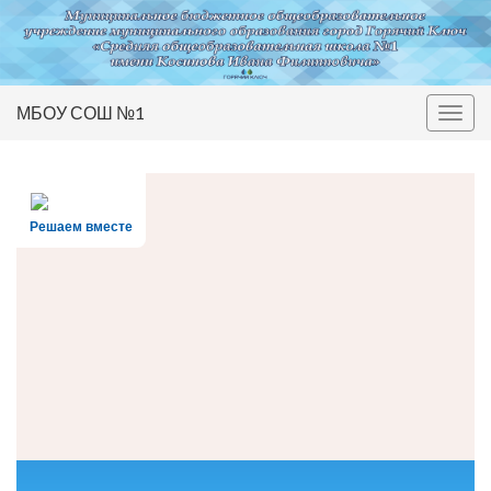
МБОУ СОШ №1
Вкл/
выкл
нави
Решаем вместе