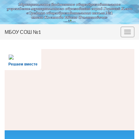
МБОУ СОШ №1
Вкл/
выкл
нави
Решаем вместе