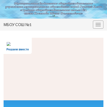
МБОУ СОШ №1
Вкл/
выкл
нави
Решаем вместе