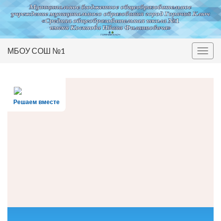
МБОУ СОШ №1
Вкл/
выкл
нави
Решаем вместе