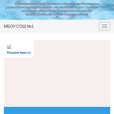
МБОУ СОШ №1
Вкл/
выкл
нави
Решаем вместе