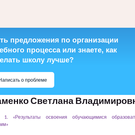
ть предложения по организации
ебного процесса или знаете, как
елать школу лучше?
Написать о проблеме
менко Светлана Владимиров
 1. «Результаты освоения обучающимися образоват
амм»