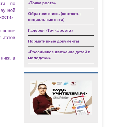
«Точка роста»
сти по
аучной
Обратная связь (контакты,
ьности»
социальные сети)
ышение
Галерея «Точка роста»
льтатов
Нормативные документы
«Российское движение детей и
тника в
молодежи»