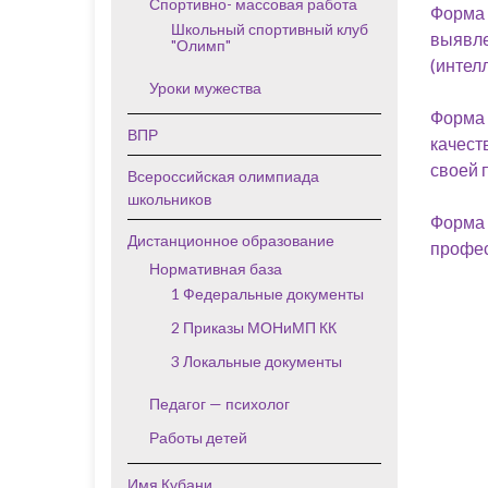
Спортивно- массовая работа
Форма
Школьный спортивный клуб
выявл
"Олимп"
(интел
Уроки мужества
Форма
ВПР
качест
своей 
Всероссийская олимпиада
школьников
Форма 
Дистанционное образование
профе
Нормативная база
1 Федеральные документы
2 Приказы МОНиМП КК
3 Локальные документы
Педагог — психолог
Работы детей
Имя Кубани