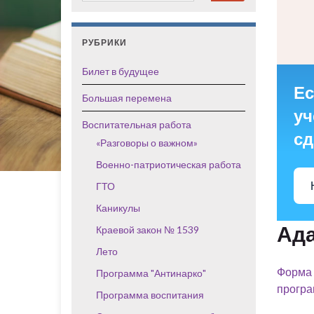
РУБРИКИ
Билет в будущее
Ес
Большая перемена
уч
Воспитательная работа
сд
«Разговоры о важном»
Военно-патриотическая работа
ГТО
Каникулы
Ада
Краевой закон № 1539
Лето
Форма
Программа "Антинарко"
прогр
Программа воспитания