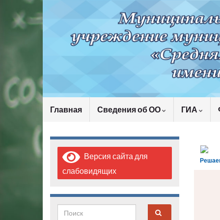
Главная
Сведения об ОО
ГИА
Версия сайта для
Решае
слабовидящих
Search for: